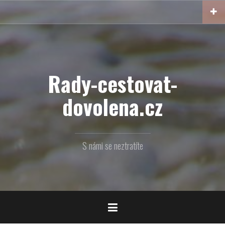
Přejít
k
obsahu
webu
Rady-cestovat-
dovolena.cz
S námi se neztratíte