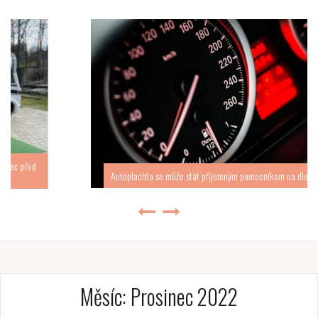
Autoplachta se může stát příjemným pomocníkem na dlouhé roky
Měsíc:
Prosinec 2022