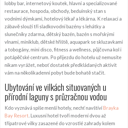
lobby bar, internetový koutek, hlavní a specializované
restaurace, hospoda, obchody, beduínský stan s
vodními dýmkami, hotelový lékař a lékárna. K relaxaci a
zábavě slouží tři sladkovodní bazény s lehátky a
slunečníky zdarma, dětský bazén, bazén s mořskými
vlnami, miniklub, dětské hřiště, aquapark se skluzavkami
a tobogány, mini disco, fitness a wellness, půjčovna kol i
potápěčské centrum. Po příjezdu do hotelu už nemusíte
nikam vyrážet, neboť dostatek předkládaných aktivit
vám na několikadenní pobyt bude bohatě stačit.
Ubytování ve vilkách situovaných u
přírodní laguny s průzračnou vodou
Kdo vyznává spíše menší hotely, nechť navštíví
Brayka
Bay Resort
. Luxusní hotel tvoří moderní dvou až
třípatrové vilky zasazené do vzrostlé zahrady kolem