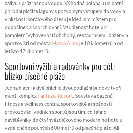
zálivu s průzračnou vodou. Výhodná poloha u unikátní
přírodní písčité laguny s pozvolným vstupem do vody a
v blízkosti korálového útesu je ideálním místem pro
odpočinek a šnorchlování. Vzdálenost hotelu s
kompletní vybaveností obchody, restauracemi, bazény a
sportovišti od města
Marsa Alam
je 18 kilometrů a od
letiště 47 kilometrů.
Sportovní vyžití a radovánky pro děti
blízko písečné pláže
Jedna hlavní a dvě přilehlé dvoupodlažní budovy tvoří
menší komplex
Fantazia Resort
. Soustava bazénů,
fitness a wellness centra, sportoviště a možnosti
provozování vodních sportů jsou tím, co táhne
návštěvníky do čtyřhvězdičkového moderního hotelu
vzdáleného pouhých 600 metrů od písečné pláže. All