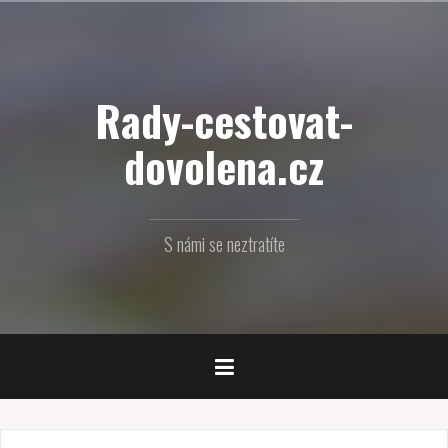
Přejít
k
obsahu
webu
Rady-cestovat-
dovolena.cz
S námi se neztratíte