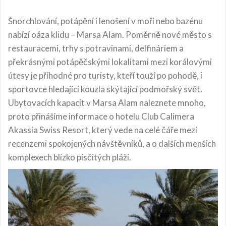
Šnorchlování, potápění i lenošení v moři nebo bazénu
nabízí oáza klidu – Marsa Alam. Poměrně nové město s
restauracemi, trhy s potravinami, delfináriem a
překrásnými potápěčskými lokalitami mezi korálovými
útesy je příhodné pro turisty, kteří touží po pohodě, i
sportovce hledající kouzla skýtající podmořský svět.
Ubytovacích kapacit v Marsa Alam naleznete mnoho,
proto přinášíme informace o hotelu Club Calimera
Akassia Swiss Resort, který vede na celé čáře mezi
recenzemi spokojených návštěvníků, a o dalších menších
komplexech blízko písčitých pláží.