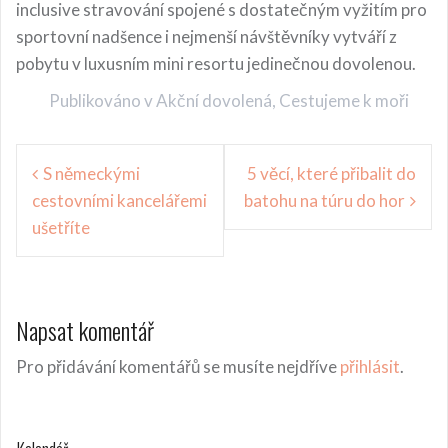
inclusive stravování spojené s dostatečným vyžitím pro
sportovní nadšence i nejmenší návštěvníky vytváří z
pobytu v luxusním mini resortu jedinečnou dovolenou.
Publikováno v
Akční dovolená
,
Cestujeme k moři
Navigace
S německými
5 věcí, které přibalit do
pro
cestovními kancelářemi
batohu na túru do hor
příspěvek
ušetříte
Napsat komentář
Pro přidávání komentářů se musíte nejdříve
přihlásit
.