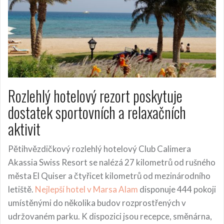
Rozlehlý hotelový rezort poskytuje
dostatek sportovních a relaxačních
aktivit
Pětihvězdičkový rozlehlý hotelový Club Calimera
Akassia Swiss Resort se nalézá 27 kilometrů od rušného
města El Quiser a čtyřicet kilometrů od mezinárodního
letiště.
Nejlepší hotel v Marsa Alam
disponuje 444 pokoji
umístěnými do několika budov rozprostřených v
udržovaném parku. K dispozici jsou recepce, směnárna,