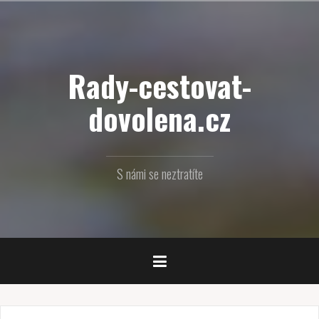
Přejít
k
obsahu
webu
Rady-cestovat-
dovolena.cz
S námi se neztratíte