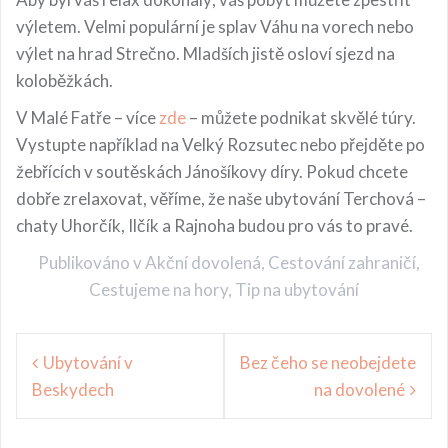
výletem. Velmi populární je splav Váhu na vorech nebo
výlet na hrad Strečno. Mladších jistě osloví sjezd na
koloběžkách.
V Malé Fatře – více
zde
– můžete podnikat skvělé túry.
Vystupte například na Velký Rozsutec nebo přejděte po
žebřících v soutěskách Jánošíkovy díry. Pokud chcete
dobře zrelaxovat, věříme, že naše ubytování Terchová –
chaty Uhorčík, Ilčík a Rajnoha budou pro vás to pravé.
Publikováno v
Akční dovolená
,
Cestování zahraničí
,
Cestujeme na hory
,
Tip na ubytování
Navigace
Ubytování v
Bez čeho se neobejdete
pro
Beskydech
na dovolené
příspěvek