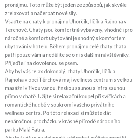
pronájmu. Toto může být jeden ze způsobů, jak skvěle
zrelaxovat a načerpat nové síly.
Vsaďte na chaty k pronájmu Uhorčík, Ilčík a Rajnoha v
Terchové. Chaty jsou komfortně vybaveny, vhodné i pro
náročné a komfort ubytování je shodný s komfortem
ubytování v hotelu. Během pronájmu celé chaty chata
patří pouze vám a nedělíte se o ni s dalšími návštěvníky.
Přijeďte i na dovolenou se psem.
Aby byl váš relax dokonalý, chaty Uhorčík, Ilčík a
Rajnoha v obci Těrchová mají wellness centrum s velkou
masážní vířivou vanou, finskou saunou a infra saunou
přímo v chatě. Užijte si relaxační koupel při svíčkách a
romantické hudbě v soukromí vašeho privátního
wellness centra. Po této relaxaci si můžete dát
nenáročnou procházku v krásné přírodě národního
parku Malá Fatra.
Aby byl váš relax dokonalý, váš pobyt můžete zpestřit