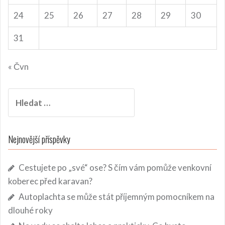
24
25
26
27
28
29
30
31
« Čvn
Vyhledávání
Nejnovější příspěvky
Cestujete po „své“ ose? S čím vám pomůže venkovní
koberec před karavan?
Autoplachta se může stát příjemným pomocníkem na
dlouhé roky