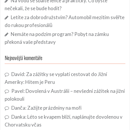
Na vodu se sbalte lehce a prakticky. Co byste
nečekali, že se bude hodit?
Letíte za dobrodružstvím? Automobil mezitím svěřte
do rukou profesionálů
Nemáte na podzim program? Pobyt na zámku
překoná vaše představy
Nejnovější komentáře
David
:
Za zážitky se vyplatí cestovat do Jižní
Ameriky: Hitem je Peru
Pavel
:
Dovolená v Austrálii – nevšední zážitek na jižní
polokouli
Danča
:
Zažijte prázdniny na moři
Danka
:
Léto se kvapem blíží, naplánujte dovolenou v
Chorvatsku včas