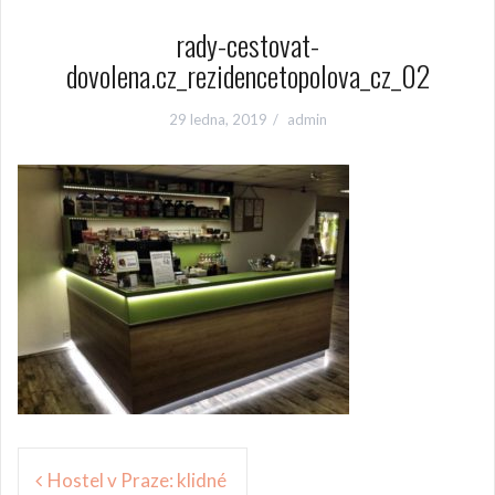
rady-cestovat-
dovolena.cz_rezidencetopolova_cz_02
29 ledna, 2019
admin
Navigace
Hostel v Praze: klidné