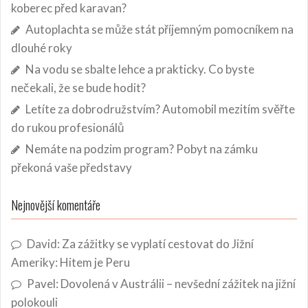
koberec před karavan?
Autoplachta se může stát příjemným pomocníkem na
dlouhé roky
Na vodu se sbalte lehce a prakticky. Co byste
nečekali, že se bude hodit?
Letíte za dobrodružstvím? Automobil mezitím svěřte
do rukou profesionálů
Nemáte na podzim program? Pobyt na zámku
překoná vaše představy
Nejnovější komentáře
David
:
Za zážitky se vyplatí cestovat do Jižní
Ameriky: Hitem je Peru
Pavel
:
Dovolená v Austrálii – nevšední zážitek na jižní
polokouli