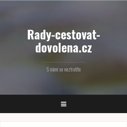
Přejít
k
obsahu
webu
Rady-cestovat-
dovolena.cz
S námi se neztratíte