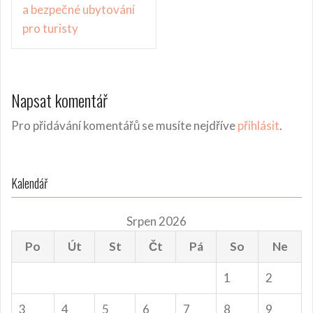
pro
a bezpečné ubytování
příspěvek
pro turisty
Napsat komentář
Pro přidávání komentářů se musíte nejdříve
přihlásit
.
Kalendář
Srpen 2026
Po
Út
St
Čt
Pá
So
Ne
1
2
3
4
5
6
7
8
9